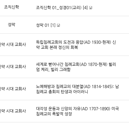
료
파
]
조직신학
조직신학 01_성경01(교리)
[4]
일
자
[
료
파
]
성막
성막 01
[1]
일
자
[
료
파
]
독립침례교회의 도전과 응답(AD 1930-현재) 신
일
신약 시대 교회사
약 교회 본래 정신의 회복
자
료
]
세계로 뻗어나간 침례교회(AD 1870-현재) 윌리
신약 시대 교회사
엄 케리, 빌리 그래함
노예해방과 침례교의 대분열(AD 1814-1845): 남
신약 시대 교회사
침례교 총회의 탄생과 아이러니
대각성 운동과 신앙의 자유(AD 1707-1890) 미국
신약 시대 교회사
침례교의 폭발적 성장