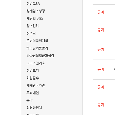
성경Q&A
킹제임스성경
공지
재림의 징조
창조진화
공지
천주교
주님의교회계획
하나님의뜻알기
공지
하나님의일꾼과섬김
크리스천기초
공지
성경교리
회원필수
세계관국가관
공지
주요예언
음악
공지
성경과정치