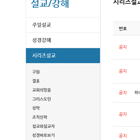
설교/강해
시리즈설
주일설교
번호
성경강해
공지
시리즈설교
공지
구원
결혼
교회의믿음
공지
하
그리스도인
성막
공지
조직신학
설교와설교자
성경바로보기
공지