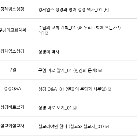
킹제임스성경
킹제임스 성경과 영어 성경 역사_01
[6]
주님의 교회 계획_01 (왜 우리교회에 오는가?)
주님의교회계획
[1]
[
파
킹제임스성경
성경의 역사
일
자
료
]
구원
구원 바로 알기_01 (인간의 문제)
[
파
성경Q&A
성경 Q&A_01 (엔돌의 무당과 사무엘)
일
자
[
료
파
]
성경바로보기
성경 바로 보기_01
일
자
[
료
파
]
설교와설교자
설교라야만 한다 (설교와 설교자_01)
일
자
[