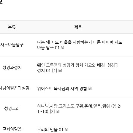
교
분류
제목
나는 왜 사도 바울을 사랑하는가?_존 파이퍼 사도
사도바울탐구
바울 탐구 01
[
파
웨인 그루뎀의 성경과 정치 개요와 배경_성경과
일
성경과정치
정치 01
[1]
자
료
[
]
파
나님의일꾼과섬김
위어스비 목사님의 사역 경험
일
자
[
료
파
]
하나님,사람,그리스도,구원,은혜,믿음,행위 (엡 2:
일
성경교리
1~10)
[2]
자
료
[
]
파
교회의믿음
우리의 믿음 01
일