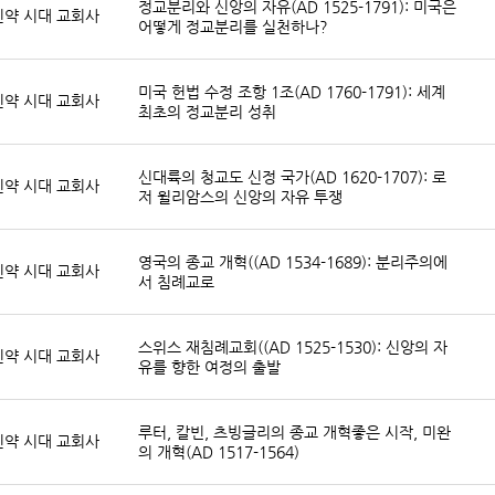
정교분리와 신앙의 자유(AD 1525-1791): 미국은
신약 시대 교회사
어떻게 정교분리를 실천하나?
미국 헌법 수정 조항 1조(AD 1760-1791): 세계
신약 시대 교회사
최초의 정교분리 성취
신대륙의 청교도 신정 국가(AD 1620-1707): 로
신약 시대 교회사
저 윌리암스의 신앙의 자유 투쟁
영국의 종교 개혁((AD 1534-1689): 분리주의에
신약 시대 교회사
서 침례교로
스위스 재침례교회((AD 1525-1530): 신앙의 자
신약 시대 교회사
유를 향한 여정의 출발
루터, 칼빈, 츠빙글리의 종교 개혁좋은 시작, 미완
신약 시대 교회사
의 개혁(AD 1517-1564)