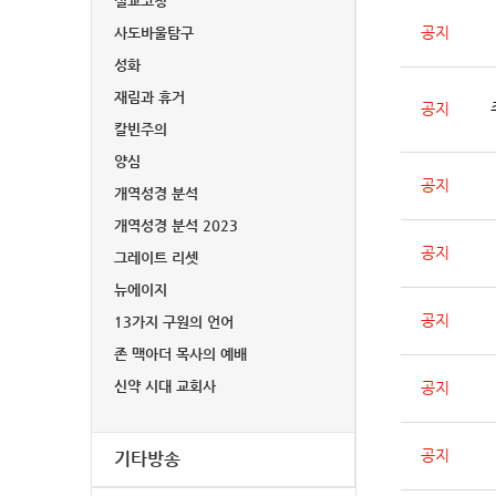
설교코칭
공지
사도바울탐구
성화
재림과 휴거
공지
칼빈주의
양심
공지
개역성경 분석
개역성경 분석 2023
공지
그레이트 리셋
뉴에이지
공지
13가지 구원의 언어
존 맥아더 목사의 예배
신약 시대 교회사
공지
공지
기타방송