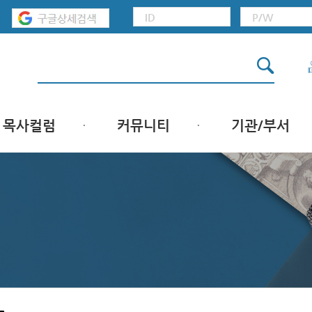
목사컬럼
커뮤니티
기관/부서