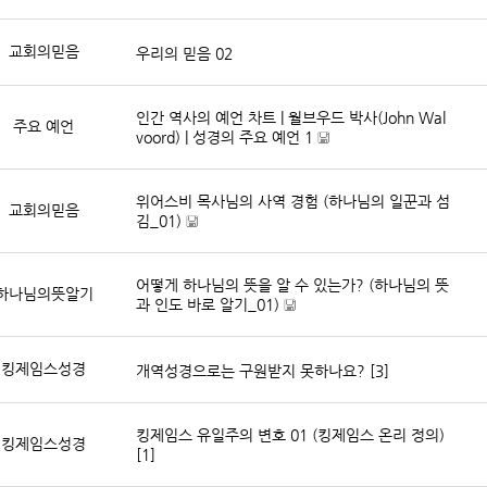
자
[
료
파
]
교회의믿음
우리의 믿음 02
일
자
료
]
인간 역사의 예언 차트 | 월브우드 박사(John Wal
주요 예언
voord) | 성경의 주요 예언 1
[
파
위어스비 목사님의 사역 경험 (하나님의 일꾼과 섬
일
교회의믿음
김_01)
자
료
[
]
파
어떻게 하나님의 뜻을 알 수 있는가? (하나님의 뜻
일
하나님의뜻알기
과 인도 바로 알기_01)
자
료
[
]
파
킹제임스성경
개역성경으로는 구원받지 못하나요?
[3]
일
자
료
]
킹제임스 유일주의 변호 01 (킹제임스 온리 정의)
킹제임스성경
[1]