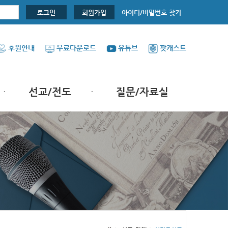
아이디/비밀번호 찾기
로그인
회원가입
후원안내
무료다운로드
유튜브
팟캐스트
선교/전도
질문/자료실