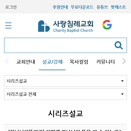
로그인
후원안내
무료다운로드
유튜브
팟캐스트
교회안내
설교/강해
목사컬럼
커뮤니티
기관
주일설교
성경강해
시리즈설교
기타방송
시리즈설교 전체
구원
결혼
교회의믿음
그리스도인
성막
조직신학
설교와설교자
성경바로보기
성경Q&A
킹제임스성경
재림의 징조
창조진화
천주교
주님의교회계획
하나님의뜻알기
하나님의일꾼과섬김
크리스천기초
성경교리
회원필수
세계관국가관
주요예언
음악
성경과정치
설교코칭
사도바울탐구
성화
재림과 휴거
칼빈주의
양심
개역성경 분석
개역성경 분석 2023
그레이트 리셋
뉴에이지
13가지 구원의 언어
존 맥아더 목사의 예배
신약 시대 교회사
시리즈설교