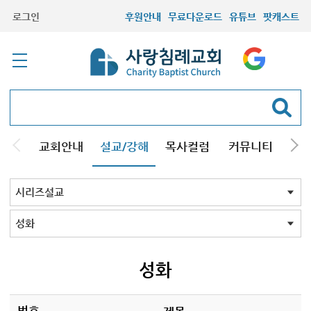
로그인
후원안내
무료다운로드
유튜브
팟캐스트
교회안내
설교/강해
목사컬럼
커뮤니티
기관
주일설교
성경강해
시리즈설교
기타방송
시리즈설교 전체
구원
결혼
교회의믿음
그리스도인
성막
조직신학
설교와설교자
성경바로보기
성경Q&A
킹제임스성경
재림의 징조
창조진화
천주교
주님의교회계획
하나님의뜻알기
하나님의일꾼과섬김
크리스천기초
성경교리
회원필수
세계관국가관
주요예언
음악
성경과정치
설교코칭
사도바울탐구
성화
재림과 휴거
칼빈주의
양심
개역성경 분석
개역성경 분석 2023
그레이트 리셋
뉴에이지
13가지 구원의 언어
존 맥아더 목사의 예배
신약 시대 교회사
성화
번호