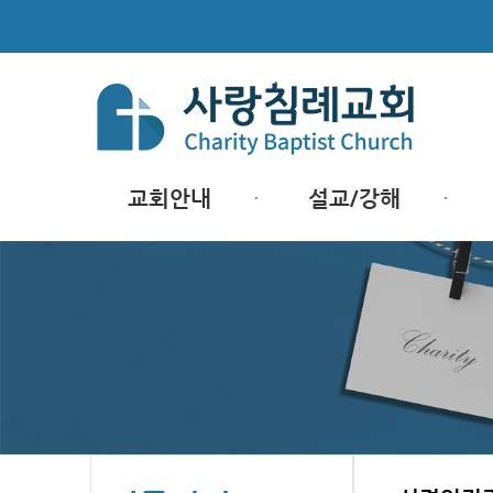
교회안내
설교/강해