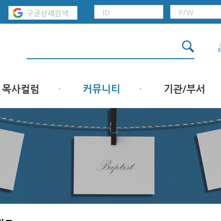
목사컬럼
커뮤니티
기관/부서