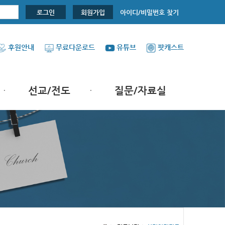
아이디/비밀번호 찾기
로그인
회원가입
후원안내
무료다운로드
유튜브
팟캐스트
선교/전도
질문/자료실