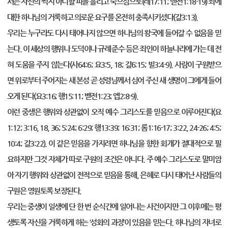
서는 자신의 썩지 아니할 피를 흘리고 죽으심으로(레17:11; 벧전1:18-19) 죄에
대한 하나님의 거룩하고 의로운 요구를 온전히 충족시키셨다(갈3:13).
우리는 누구라도 다시 태어나지 않으면 하나님의 왕국에 들어갈 수 없음을 믿
는다. 이 세상의 행위나 도덕이나 규례 준수 등은 죄인이 하늘나라에 가는 데 전
혀 도움을 주지 않는다(사64:6; 요3:5, 18; 갈6:15; 빌3:4-9). 사람이 구원받으
면 위로부터 주어지는 새 본성 곧 성령님께서 심어 주신 새 생명이 그에게 들어
오게 된다(요3:16; 행15:11; 벧전1:23; 엡2:8-9).
이런 중생은 행위와 상관없이 오직 예수 그리스도를 믿음으로 이루어진다(요
1:12; 3:16, 18, 36; 5:24; 6:29; 행13:39; 16:31; 롬1:16-17; 3:22, 24-26; 4:5;
10:4; 갈3:22). 이 같은 믿음을 가지려면 하나님을 향한 회개가 절대적으로 필
요하지만 그것 자체가 따로 구원의 조건은 아니다. 주 예수 그리스도로 말미암
아 자기 행위와 상관없이 전적으로 믿음을 통해, 은혜로 다시 태어난 사람들의
구원은 영원토록 보장된다.
우리는 중생이 일생에 단 한 번 순식간에 일어나는 사건이지만 그 이후에는 평
생토록 자신을 거룩하게 하는 ‘성화의 과정’이 있음을 믿는다. 하나님의 자녀로