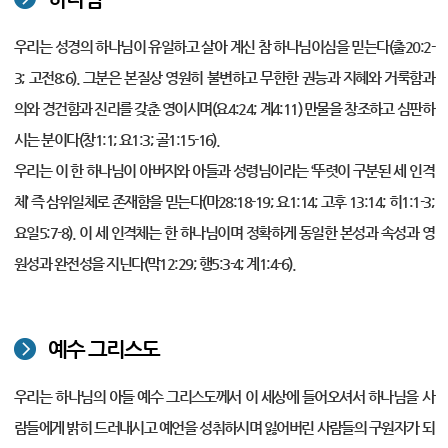
우리는 성경의 하나님이 유일하고 살아 계신 참 하나님이심을 믿는다(출20:2-
3; 고전8:6). 그분은 본질상 영원히 불변하고 무한한 권능과 지혜와 거룩함과
의와 경건함과 진리를 갖춘 영이시며(요4:24; 계4:11) 만물을 창조하고 심판하
시는 분이다(창1:1; 요1:3; 골1:15-16).
우리는 이 한 하나님이 아버지와 아들과 성령님이라는 ‘뚜렷이 구분된 세 인격
체’ 즉 삼위일체로 존재함을 믿는다(마28:18-19; 요1:14; 고후 13:14; 히1:1-3;
요일5:7-8). 이 세 인격체는 한 하나님이며 정확하게 동일한 본성과 속성과 영
원성과 완전성을 지닌다(막12:29; 행5:3-4; 계1:4-6).
예수 그리스도
우리는 하나님의 아들 예수 그리스도께서 이 세상에 들어오셔서 하나님을 사
람들에게 밝히 드러내시고 예언을 성취하시며 잃어버린 사람들의 구원자가 되