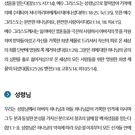
셨음을 믿는다(창3:15; 사7:14). 예수 그리스도는 성령님으로 말미암아 기적에
의해 수태되어 처녀 마리아에게서 태어나셨다(마1:18-25; 눅1:35). 또한 예수
그리스도는 완전한 하나님이요, 완전한 사람이시다(요1:14, 18; 히4:15).
예수 그리스도께서는 잃어버린 영혼들을 극진히 사랑하사 아버지의 뜻을 자원
하여 받아들이셨고 자신을 거룩한 희생 제물로 드리셔서 자신의 피로 온 세상
의 죄를 단번에 영원토록 제거하셨다(요1:29). 그분은 죄에 대한 하나님의 공의
의 심판을 홀로 짊어지심으로 온 세상의 모든 사람들을 위한 ‘영원한 희생 제
물’이 되셨다(롬3:25-26; 벧전3:18; 고후5:14; 히10:5-14).
성령님
우리는 성령님께서 아버지 하나님과 아들 하나님같이 거룩한 인격체 이시며
그 두 분과 동일한 본성을 가지신 분으로서 창조의 일에 함 께 하셨음을 믿는다
(창1:1-3). 성령님은 하나님의 약속에 따라 오순절 이후부터 모든 신자들 안에