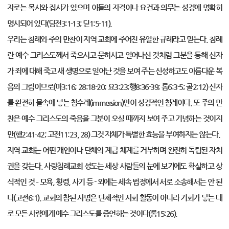
자로는 목사와 집사가 있으며 이들의 자격이나 요건과 의무는 성경에 명확히
명시되어 있다(딤전3:1-13; 딛1:5-11).
우리는 침례와 주의 만찬이 지역 교회에 주어진 유일한 규례라고 믿는다. 침례
란 예수 그리스도께서 죽으시고 묻히시고 일어나신 것처럼 그분을 통해 신자
가 죄에 대해 죽고 새 생명으로 일어난 것을 보여 주는 신성하고도 아름다운 복
음의 그림이므로(마3:16; 28:18-20; 요3:23;행8:36-39; 롬6:3-5; 골2:12) 신자
를 완전히 물속에 넣는 침수례(immersion)만이 성경적인 침례이다. 또 주의 만
찬은 예수 그리스도의 죽음을 그분이 오실 때까지 보여 주고 기념하는 것이지
만(행2:41-42; 고전11:23, 28) 그것 자체가 특별한 효능을 부여하지는 않는다.
지역 교회는 어떤 개인이나 단체의 계급 체계를 거부하며 완전히 독립된 자치
권을 갖는다. 사랑침례교회 성도는 세상 사람들의 눈에 보기에도 확실하고 상
식적인 것 – 모욕, 횡령, 사기 등 - 외에는 세속 법정에서 서로 소송해서는 안 된
다(고전6:1). 교회의 참된 사명은 단체적인 사회 활동이 아니라 기회가 닿는 대
로 모든 사람에게 예수 그리스도를 증언하는 것이다(롬15:26).