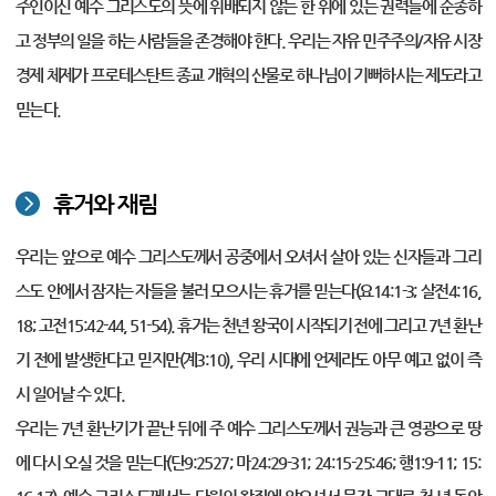
주인이신 예수 그리스도의 뜻에 위배되지 않는 한 위에 있는 권력들에 순종하
고 정부의 일을 하는 사람들을 존경해야 한다. 우리는 자유 민주주의/자유 시장
경제 체제가 프로테스탄트 종교 개혁의 산물로 하나님이 기뻐하시는 제도라고
믿는다.
휴거와 재림
우리는 앞으로 예수 그리스도께서 공중에서 오셔서 살아 있는 신자들과 그리
스도 안에서 잠자는 자들을 불러 모으시는 휴거를 믿는다(요14:1-3; 살전4:16,
18; 고전15:42-44, 51-54). 휴거는 천년 왕국이 시작되기 전에 그리고 7년 환난
기 전에 발생한다고 믿지만(계3:10), 우리 시대에 언제라도 아무 예고 없이 즉
시 일어날 수 있다.
우리는 7년 환난기가 끝난 뒤에 주 예수 그리스도께서 권능과 큰 영광으로 땅
에 다시 오실 것을 믿는다(단9:2527; 마24:29-31; 24:15-25:46; 행1:9-11; 15: