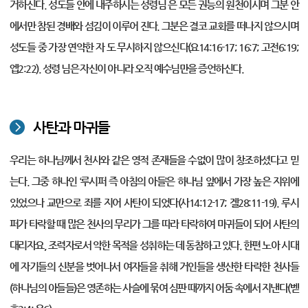
거하신다. 성도들 안에 내주하시는 성령님 은 모든 권능의 원천이시며 그분 안
에서만 참된 경배와 섬김이 이루어 진다. 그분은 결코 교회를 떠나지 않으시며
성도들 중 가장 연약한 자 도 무시하지 않으신다(요14:16-17; 16:7; 고전6:19;
엡2:22). 성령 님은 자신이 아니라 오직 예수님만을 증언하신다.
사탄과 마귀들
우리는 하나님께서 천사와 같은 영적 존재들을 수없이 많이 창조하셨다고 믿
는다. 그중 하나인 ‘루시퍼 즉 아침의 아들’은 하나님 앞에서 가장 높은 지위에
있었으나 교만으로 죄를 지어 사탄이 되었다(사14:12-17; 겔28:11-19). 루시
퍼가 타락할 때 많은 천사의 무리가 그를 따라 타락하여 마귀들이 되어 사탄의
대리자요, 조력자로서 악한 목적을 성취하는 데 동참하고 있다. 한편 노아 시대
에 자기들의 신분을 벗어나서 여자들을 취해 거인들을 생산한 타락한 천사들
(하나님의 아들들)은 영존하는 사슬에 묶여 심판 때까지 어둠 속에서 지낸다(벧