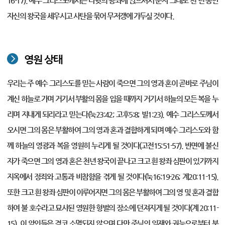
16-17). 예수 그리스도께서는 다윗의 왕좌에 앉으셔서 문자 그대로 천 년 동안
자신의 왕국을 세우시고 사탄을 묶어 무저갱에 가두실 것이다.
영원 상태
우리는 주 예수 그리스도를 믿는 사람이 죽으면 그의 영과 혼이 곧바로 주님이
계신 하늘로 가며 거기서 부활의 몸을 입을 때까지 거기서 하늘의 모든 복을 누
리며 지내게 되리라고 믿는다(눅23:42; 고후5:8; 빌1:23). 예수 그리스도께서
오시면 그의 몸은 부활하여 그의 영과 혼과 결합하게 되며 예수 그리스도와 함
께 하늘의 영광과 복을 영원히 누리게 될 것이다(고전15:51-57). 반면에 불신
자가 죽으면 그의 영과 혼은 천년 왕국이 끝나고 크고 흰 왕좌 심판이 있기까지
지옥에서 정죄와 고통과 비참함을 겪게 될 것이다(눅16:19-26; 계20:11-15).
또한 크고 흰 왕좌 심판이 이루어지면 그의 몸은 부활하여 그의 영 및 혼과 결합
하여 불 호수라고 묘사된 영원한 형벌의 장소에 던져지게 될 것이다(계 20:11-
15). 이 악인들은 결코 소멸되지 않으며 다만 주님의 임재와 권능으로부터 분