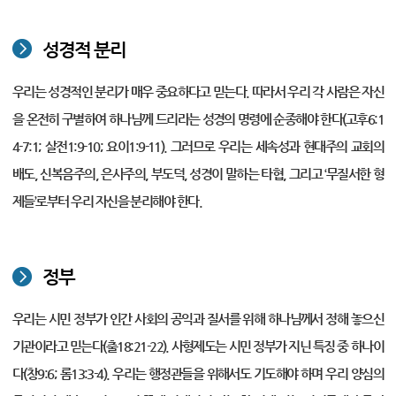
성경적 분리
우리는 성경적인 분리가 매우 중요하다고 믿는다. 따라서 우리 각 사람은 자신
을 온전히 구별하여 하나님께 드리라는 성경의 명령에 순종해야 한다(고후6:1
4-7:1; 살전1:9-10; 요이1:9-11). 그러므로 우리는 세속성과 현대주의 교회의
배도, 신복음주의, 은사주의, 부도덕, 성경이 말하는 타협, 그리고 ‘무질서한 형
제들’로부터 우리 자신을 분리해야 한다.
정부
우리는 시민 정부가 인간 사회의 공익과 질서를 위해 하나님께서 정해 놓으신
기관이라고 믿는다(출18:21-22). 사형제도는 시민 정부가 지닌 특징 중 하나이
다(창9:6; 롬13:3-4). 우리는 행정관들을 위해서도 기도해야 하며 우리 양심의