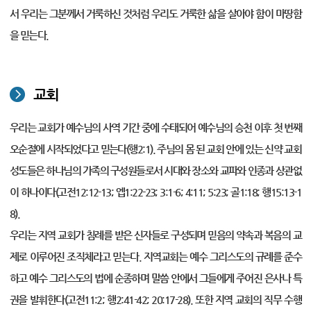
서 우리는 그분께서 거룩하신 것처럼 우리도 거룩한 삶을 살아야 함이 마땅함
을 믿는다.
교회
우리는 교회가 예수님의 사역 기간 중에 수태되어 예수님의 승천 이후 첫 번째
오순절에 시작되었다고 믿는다(행2:1). 주님의 몸 된 교회 안에 있는 신약 교회
성도들은 하나님의 가족의 구성원들로서 시대와 장소와 교파와 인종과 상관없
이 하나이다(고전12:12-13; 엡1:22-23; 3:1-6; 4:11; 5:23; 골1:18; 행15:13-1
8).
우리는 지역 교회가 침례를 받은 신자들로 구성되며 믿음의 약속과 복음의 교
제로 이루어진 조직체라고 믿는다. 지역교회는 예수 그리스도의 규례를 준수
하고 예수 그리스도의 법에 순종하며 말씀 안에서 그들에게 주어진 은사나 특
권을 발휘한다(고전11:2; 행2:41-42; 20:17-28). 또한 지역 교회의 직무 수행