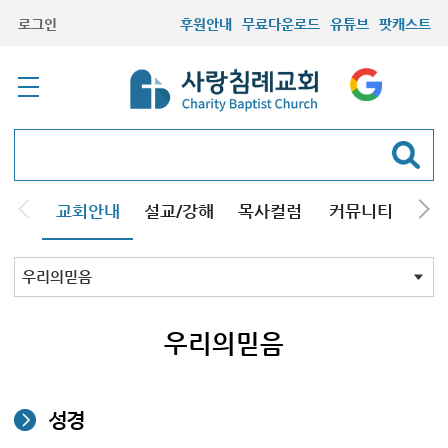
로그인
후원안내
무료다운로드
유튜브
팟캐스트
교회안내
설교/강해
목사컬럼
커뮤니티
기관
교회비전
목회철학
우리의믿음
예배와모임
교회연혁
섬기시는분들
방문선물
찾아오시는길
우리의믿음
성경