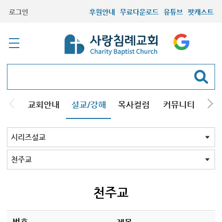
로그인
후원안내
무료다운로드
유튜브
팟캐스트
교회안내
설교/강해
목사컬럼
커뮤니티
기관
주일설교
성경강해
시리즈설교
기타방송
시리즈설교 전체
구원
결혼
교회의믿음
그리스도인
성막
조직신학
설교와설교자
성경바로보기
성경Q&A
킹제임스성경
재림의 징조
창조진화
천주교
주님의교회계획
하나님의뜻알기
하나님의일꾼과섬김
크리스천기초
성경교리
회원필수
세계관국가관
주요예언
음악
성경과정치
설교코칭
사도바울탐구
성화
재림과 휴거
칼빈주의
양심
개역성경 분석
개역성경 분석 2023
그레이트 리셋
뉴에이지
13가지 구원의 언어
존 맥아더 목사의 예배
신약 시대 교회사
천주교
번호