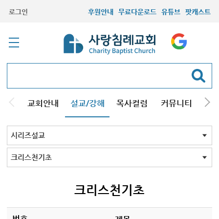
로그인
후원안내
무료다운로드
유튜브
팟캐스트
교회안내
설교/강해
목사컬럼
커뮤니티
기관
주일설교
성경강해
시리즈설교
기타방송
시리즈설교 전체
구원
결혼
교회의믿음
그리스도인
성막
조직신학
설교와설교자
성경바로보기
성경Q&A
킹제임스성경
재림의 징조
창조진화
천주교
주님의교회계획
하나님의뜻알기
하나님의일꾼과섬김
크리스천기초
성경교리
회원필수
세계관국가관
주요예언
음악
성경과정치
설교코칭
사도바울탐구
성화
재림과 휴거
칼빈주의
양심
개역성경 분석
개역성경 분석 2023
그레이트 리셋
뉴에이지
13가지 구원의 언어
존 맥아더 목사의 예배
신약 시대 교회사
크리스천기초
번호