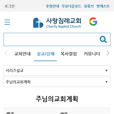
로그인
후원안내
무료다운로드
유튜브
팟캐스트
교회안내
설교/강해
목사컬럼
커뮤니티
기관
주일설교
성경강해
시리즈설교
기타방송
시리즈설교 전체
구원
결혼
교회의믿음
그리스도인
성막
조직신학
설교와설교자
성경바로보기
성경Q&A
킹제임스성경
재림의 징조
창조진화
천주교
주님의교회계획
하나님의뜻알기
하나님의일꾼과섬김
크리스천기초
성경교리
회원필수
세계관국가관
주요예언
음악
성경과정치
설교코칭
사도바울탐구
성화
재림과 휴거
칼빈주의
양심
개역성경 분석
개역성경 분석 2023
그레이트 리셋
뉴에이지
13가지 구원의 언어
존 맥아더 목사의 예배
신약 시대 교회사
주님의교회계획
번호