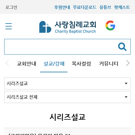
로그인
후원안내
무료다운로드
유튜브
팟캐스트
교회안내
설교/강해
목사컬럼
커뮤니티
기관
주일설교
성경강해
시리즈설교
기타방송
시리즈설교 전체
구원
결혼
교회의믿음
그리스도인
성막
조직신학
설교와설교자
성경바로보기
성경Q&A
킹제임스성경
재림의 징조
창조진화
천주교
주님의교회계획
하나님의뜻알기
하나님의일꾼과섬김
크리스천기초
성경교리
회원필수
세계관국가관
주요예언
음악
성경과정치
설교코칭
사도바울탐구
성화
재림과 휴거
칼빈주의
양심
개역성경 분석
개역성경 분석 2023
그레이트 리셋
뉴에이지
13가지 구원의 언어
존 맥아더 목사의 예배
신약 시대 교회사
시리즈설교