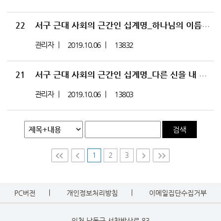
22
서구 근대 사회의 근간인 십계명_하나님의 이름을 헛되이 취하지 말라의 의미_성경과 정치 22
관리자
2019.10.06
13832
21
서구 근대 사회의 근간인 십계명_다른 신을 내 앞에 두지 말라의 의미_성경과 정치 21
관리자
2019.10.06
13803
검색
1
2
3
First
Prev
Nex
Last
t
PC버전
개인정보처리방침
이메일집단수집거부
인천 남동구 서창방산로 83