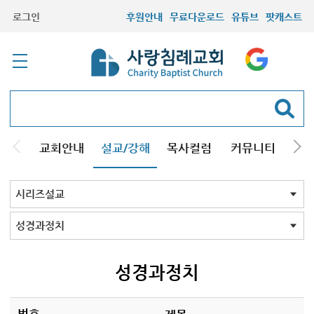
로그인
후원안내
무료다운로드
유튜브
팟캐스트
교회안내
설교/강해
목사컬럼
커뮤니티
기관
주일설교
성경강해
시리즈설교
기타방송
시리즈설교 전체
구원
결혼
교회의믿음
그리스도인
성막
조직신학
설교와설교자
성경바로보기
성경Q&A
킹제임스성경
재림의 징조
창조진화
천주교
주님의교회계획
하나님의뜻알기
하나님의일꾼과섬김
크리스천기초
성경교리
회원필수
세계관국가관
주요예언
음악
성경과정치
설교코칭
사도바울탐구
성화
재림과 휴거
칼빈주의
양심
개역성경 분석
개역성경 분석 2023
그레이트 리셋
뉴에이지
13가지 구원의 언어
존 맥아더 목사의 예배
신약 시대 교회사
성경과정치
번호