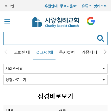
로그인
후원안내
무료다운로드
유튜브
팟캐스트
교회안내
설교/강해
목사컬럼
커뮤니티
기관
주일설교
성경강해
시리즈설교
기타방송
시리즈설교 전체
구원
결혼
교회의믿음
그리스도인
성막
조직신학
설교와설교자
성경바로보기
성경Q&A
킹제임스성경
재림의 징조
창조진화
천주교
주님의교회계획
하나님의뜻알기
하나님의일꾼과섬김
크리스천기초
성경교리
회원필수
세계관국가관
주요예언
음악
성경과정치
설교코칭
사도바울탐구
성화
재림과 휴거
칼빈주의
양심
개역성경 분석
개역성경 분석 2023
그레이트 리셋
뉴에이지
13가지 구원의 언어
존 맥아더 목사의 예배
신약 시대 교회사
성경바로보기
번호