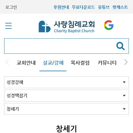
로그인
후원안내
무료다운로드
유튜브
팟캐스트
교회안내
설교/강해
목사컬럼
커뮤니티
기관
주일설교
성경강해
시리즈설교
기타방송
성경강해 전체
신약
구약
성경맥잡기
성경맥잡기 전체
창세기
출애굽기
레위기
민수기
신명기
여호수아
사사기
룻기
사무엘기상
사무엘기하
열왕기상
열왕기하
에스라
느헤미야
에스더
시편
이사야서
예레미야
에스겔서
호세아서
요엘서
아모스
미가서
하박국
스바냐
학개
스가랴
말라기
마태복음
요한계시록
사도바울맥잡기
창세기