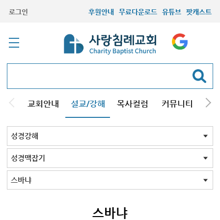
로그인
후원안내
무료다운로드
유튜브
팟캐스트
교회안내
설교/강해
목사컬럼
커뮤니티
기관
주일설교
성경강해
시리즈설교
기타방송
성경강해 전체
신약
구약
성경맥잡기
성경맥잡기 전체
창세기
출애굽기
레위기
민수기
신명기
여호수아
사사기
룻기
사무엘기상
사무엘기하
열왕기상
열왕기하
에스라
느헤미야
에스더
시편
이사야서
예레미야
에스겔서
호세아서
요엘서
아모스
미가서
하박국
스바냐
학개
스가랴
말라기
마태복음
요한계시록
사도바울맥잡기
스바냐