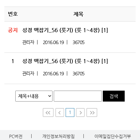
번호
제목
공지
성경 맥잡기_56 (룻기) (룻 1~4장)
[1]
관리자
2016.06.19
36705
1
성경 맥잡기_56 (룻기) (룻 1~4장)
[1]
관리자
2016.06.19
36705
검색
1
First
Prev
Nex
Last
t
PC버전
개인정보처리방침
이메일집단수집거부