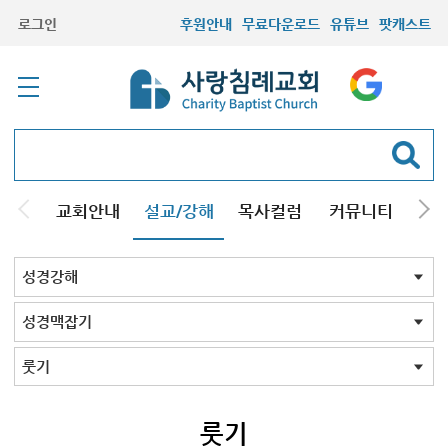
로그인
후원안내
무료다운로드
유튜브
팟캐스트
교회안내
설교/강해
목사컬럼
커뮤니티
기관
주일설교
성경강해
시리즈설교
기타방송
성경강해 전체
신약
구약
성경맥잡기
성경맥잡기 전체
창세기
출애굽기
레위기
민수기
신명기
여호수아
사사기
룻기
사무엘기상
사무엘기하
열왕기상
열왕기하
에스라
느헤미야
에스더
시편
이사야서
예레미야
에스겔서
호세아서
요엘서
아모스
미가서
하박국
스바냐
학개
스가랴
말라기
마태복음
요한계시록
사도바울맥잡기
룻기