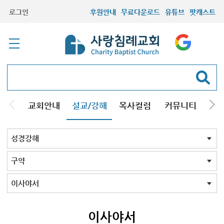
로그인
후원안내
무료다운로드
유튜브
팟캐스트
교회안내
설교/강해
목사컬럼
커뮤니티
기관
주일설교
성경강해
시리즈설교
기타방송
성경강해 전체
신약
구약
성경맥잡기
구약 전체
창세기
창세기2026
욥기
예레미야
잠언
시편
전도서
아가서
다니엘서2024
이사야서
호세아
이사야서