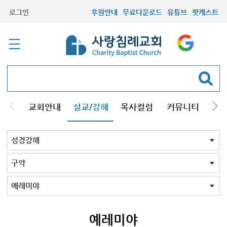
로그인
후원안내
무료다운로드
유튜브
팟캐스트
교회안내
설교/강해
목사컬럼
커뮤니티
기관
주일설교
성경강해
시리즈설교
기타방송
성경강해 전체
신약
구약
성경맥잡기
구약 전체
창세기
창세기2026
욥기
예레미야
잠언
시편
전도서
아가서
다니엘서2024
이사야서
호세아
예레미야