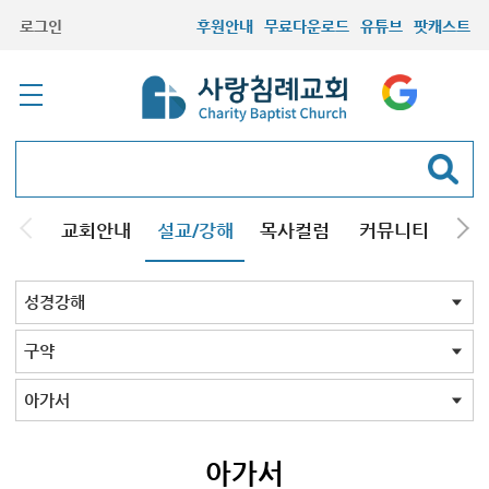
로그인
후원안내
무료다운로드
유튜브
팟캐스트
교회안내
설교/강해
목사컬럼
커뮤니티
기관
주일설교
성경강해
시리즈설교
기타방송
성경강해 전체
신약
구약
성경맥잡기
구약 전체
창세기
창세기2026
욥기
예레미야
잠언
시편
전도서
아가서
다니엘서2024
이사야서
호세아
아가서