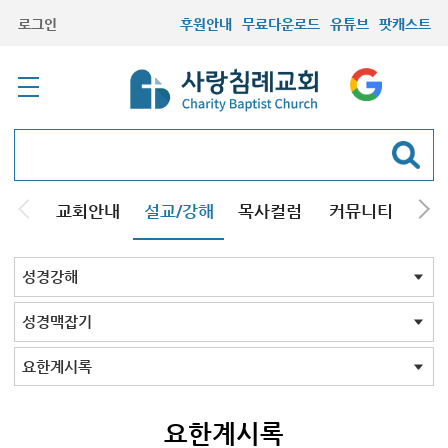
로그인
후원안내
무료다운로드
유튜브
팟캐스트
교회안내
설교/강해
목사컬럼
커뮤니티
기관
주일설교
성경강해
시리즈설교
기타방송
성경강해 전체
신약
구약
성경맥잡기
성경맥잡기 전체
창세기
출애굽기
레위기
민수기
신명기
여호수아
사사기
룻기
사무엘기상
사무엘기하
열왕기상
열왕기하
에스라
느헤미야
에스더
시편
이사야서
예레미야
에스겔서
호세아서
요엘서
아모스
미가서
하박국
스바냐
학개
스가랴
말라기
마태복음
요한계시록
사도바울맥잡기
요한계시록