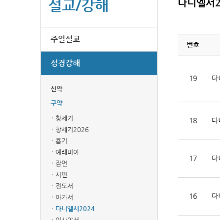
설교/강해
다니엘서2
주일설교
번호
성경강해
19
다
신약
구약
창세기
18
다
창세기2026
욥기
예레미야
17
다
잠언
시편
전도서
16
다
아가서
다니엘서2024
이사야서