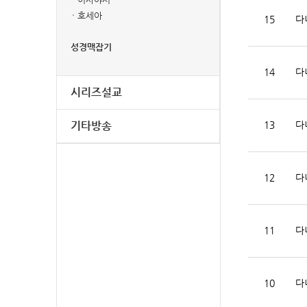
호세아
15
다
성경맥잡기
14
다
시리즈설교
기타방송
13
다
12
다
11
다
10
다