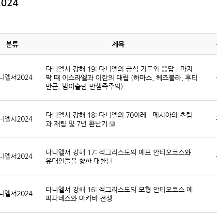
024
분류
제목
다니엘서 강해 19: 다니엘의 금식 기도와 응답 - 마지
니엘서2024
막 때 이스라엘과 이란의 대립 (하마스, 헤즈볼라, 후티
반군, 범이슬람 반셈족주의)
다니엘서 강해 18: 다니엘의 70이레 - 메시아의 초림
니엘서2024
과 재림 및 7년 환난기
[
파
다니엘서 강해 17: 적그리스도의 예표 안티오코스와
일
니엘서2024
유대인들을 향한 대환난
자
료
]
다니엘서 강해 16: 적그리스도의 모형 안티오코스 에
니엘서2024
피파네스와 마카비 전쟁