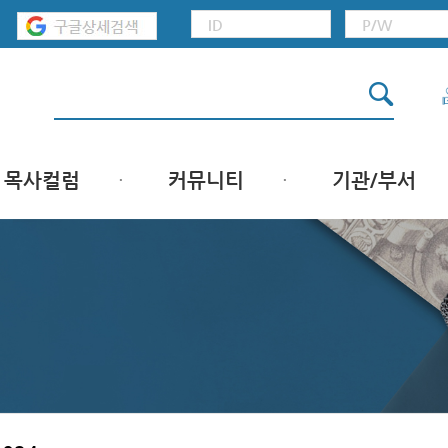
목사컬럼
커뮤니티
기관/부서