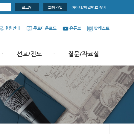
아이디/비밀번호 찾기
로그인
회원가입
후원안내
무료다운로드
유튜브
팟캐스트
선교/전도
질문/자료실