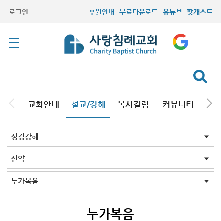
로그인
후원안내
무료다운로드
유튜브
팟캐스트
교회안내
설교/강해
목사컬럼
커뮤니티
기관
주일설교
성경강해
시리즈설교
기타방송
성경강해 전체
신약
구약
성경맥잡기
신약 전체
마태복음
누가복음
요한복음
사도행전
로마서
고린도전후서
갈라디아서
에베소서
빌립보서
데살로니가전후서
디모데전후서
히브리서
야고보서
베드로전후서
유다서
요한계시록
요한계시록2022
누가복음