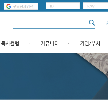
목사컬럼
커뮤니티
기관/부서