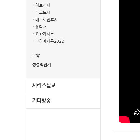
히브리서
야고보서
베드로전후서
유다서
요한계시록
요한계시록2022
구약
성경맥잡기
시리즈설교
기타방송