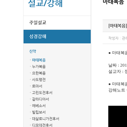
설교/강해
마태복음
주일설교
[마태복음]
성경강해
작성자 : 관
신약
● 마태복음 
마태복음
날짜 : 20
누가복음
설교자 :
요한복음
사도행전
● 마태복
로마서
강해노트 
고린도전후서
갈라디아서
에베소서
빌립보서
데살로니가전후서
디모데전후서