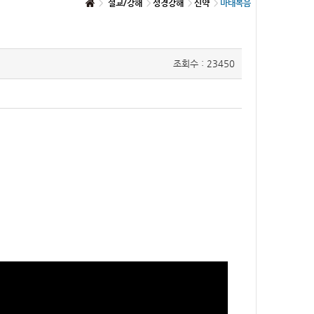
설교/강해
성경강해
신약
마태복음
조회수 : 23450