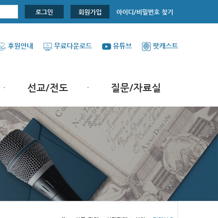
아이디/비밀번호 찾기
로그인
회원가입
후원안내
무료다운로드
유튜브
팟캐스트
선교/전도
질문/자료실