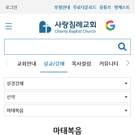
로그인
후원안내
무료다운로드
유튜브
팟캐스트
교회안내
설교/강해
목사컬럼
커뮤니티
기관
주일설교
성경강해
시리즈설교
기타방송
성경강해 전체
신약
구약
성경맥잡기
신약 전체
마태복음
누가복음
요한복음
사도행전
로마서
고린도전후서
갈라디아서
에베소서
빌립보서
데살로니가전후서
디모데전후서
히브리서
야고보서
베드로전후서
유다서
요한계시록
요한계시록2022
마태복음