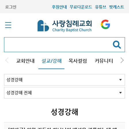
로그인
후원안내
무료다운로드
유튜브
팟캐스트
교회안내
설교/강해
목사컬럼
커뮤니티
기관
주일설교
성경강해
시리즈설교
기타방송
성경강해 전체
신약
구약
성경맥잡기
성경강해