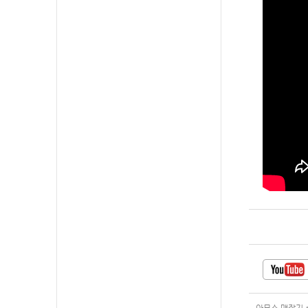
아모스 맥잡기.p