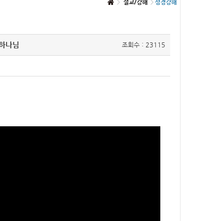
설교/강해
성경강해
 하나님
조회수 : 23115