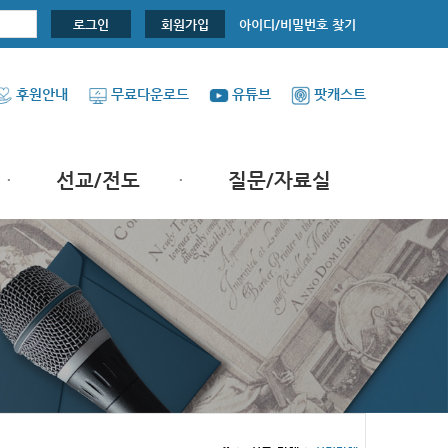
아이디/비밀번호 찾기
로그인
회원가입
후원안내
무료다운로드
유튜브
팟캐스트
선교/전도
질문/자료실