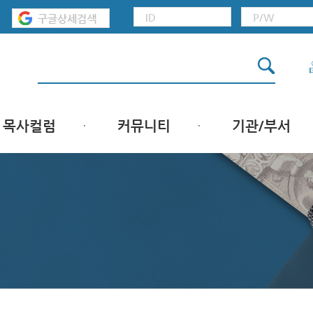
목사컬럼
커뮤니티
기관/부서