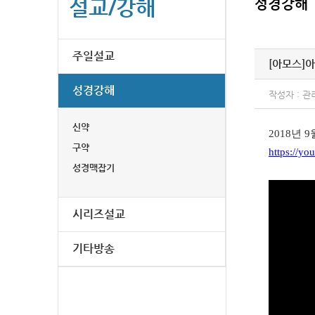
설교/강해
성경강해
주일설교
[아모스]
아
성경강해
작성자 : 관
신약
2018년 
구약
https://y
성경맥잡기
시리즈설교
기타방송