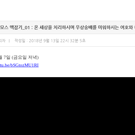
모스 맥잡기_01 : 온 세상을 치리하시며 우상숭배를 미워하시는 여호와
리자
작성일 : 2018년 9월 13일 22시 32분 5초
9월 7일 (금요일 저녁)
outu.be/bSGtozMU1RI