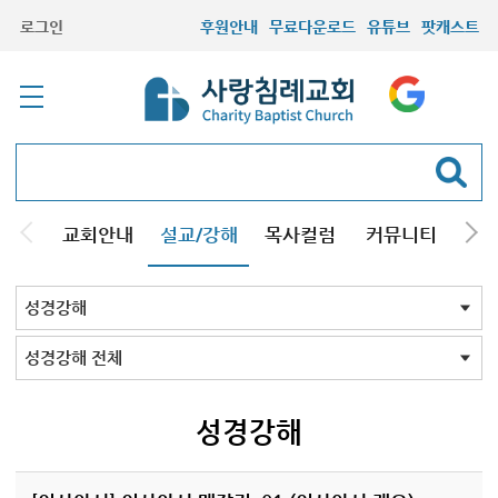
로그인
후원안내
무료다운로드
유튜브
팟캐스트
교회안내
설교/강해
목사컬럼
커뮤니티
기관
주일설교
성경강해
시리즈설교
기타방송
성경강해 전체
신약
구약
성경맥잡기
성경강해