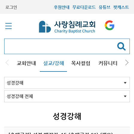
로그인
후원안내
무료다운로드
유튜브
팟캐스트
교회안내
설교/강해
목사컬럼
커뮤니티
기관
주일설교
성경강해
시리즈설교
기타방송
성경강해 전체
신약
구약
성경맥잡기
성경강해