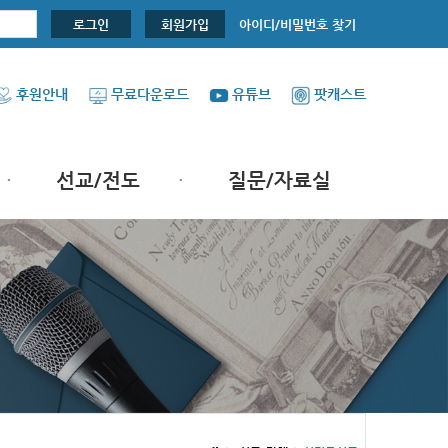
아이디/비밀번호 찾기
로그인
회원가입
후원안내
무료다운로드
유튜브
팟캐스트
선교/전도
질문/자료실