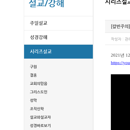
설교/강해
시리즈설
주일설교
[칼빈주의]
성경강해
작성자 : 관
시리즈설교
2021년 
https://y
구원
결혼
교회의믿음
그리스도인
성막
조직신학
설교와설교자
성경바로보기