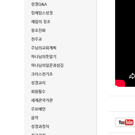
성경Q&A
킹제임스성경
재림의 징조
창조진화
천주교
주님의교회계획
하나님의뜻알기
하나님의일꾼과섬김
크리스천기초
성경교리
회원필수
세계관국가관
주요예언
음악
성경과정치