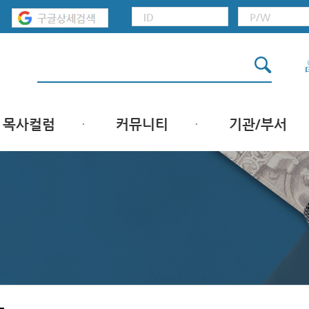
목사컬럼
커뮤니티
기관/부서