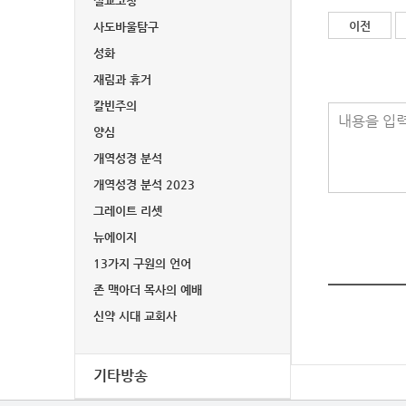
설교코칭
이전
사도바울탐구
성화
재림과 휴거
칼빈주의
내용을 입력
양심
개역성경 분석
개역성경 분석 2023
그레이트 리셋
뉴에이지
13가지 구원의 언어
존 맥아더 목사의 예배
신약 시대 교회사
기타방송