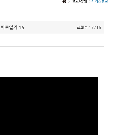
설교/강해
시리즈설교
 바로알기 16
조회수 : 7716