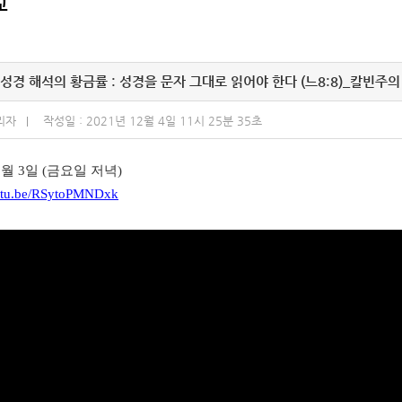
교
성경 해석의 황금률 : 성경을 문자 그대로 읽어야 한다 (느8:8)_칼빈주의
리자
작성일 : 2021년 12월 4일 11시 25분 35초
12월 3일 (금요일 저녁)
outu.be/RSytoPMNDxk