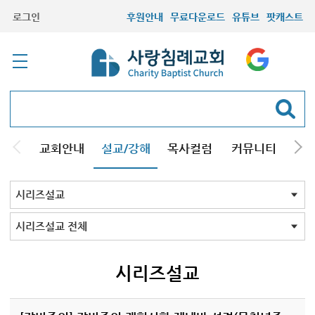
로그인
후원안내
무료다운로드
유튜브
팟캐스트
교회안내
설교/강해
목사컬럼
커뮤니티
기관
주일설교
성경강해
시리즈설교
기타방송
시리즈설교 전체
구원
결혼
교회의믿음
그리스도인
성막
조직신학
설교와설교자
성경바로보기
성경Q&A
킹제임스성경
재림의 징조
창조진화
천주교
주님의교회계획
하나님의뜻알기
하나님의일꾼과섬김
크리스천기초
성경교리
회원필수
세계관국가관
주요예언
음악
성경과정치
설교코칭
사도바울탐구
성화
재림과 휴거
칼빈주의
양심
개역성경 분석
개역성경 분석 2023
그레이트 리셋
뉴에이지
13가지 구원의 언어
존 맥아더 목사의 예배
신약 시대 교회사
시리즈설교