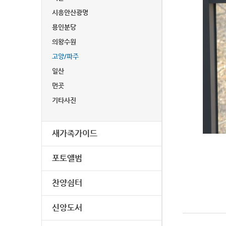
시흥안산광명
용인분당
의왕수원
고양/파주
일산
먼곳
기타사진
새가족가이드
포토앨범
찬양쉼터
신앙도서