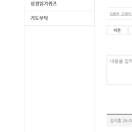
성경읽기퀴즈
김종현, 김영찬 
기도부탁
이전
내용을 입력
김지훈
26-0