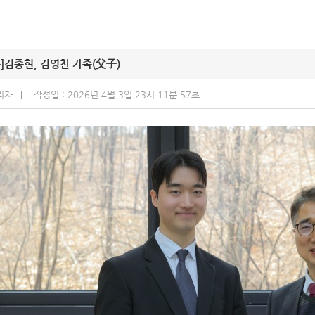
]
김종현, 김영찬 가족(父子)
리자
작성일 : 2026년 4월 3일 23시 11분 57초