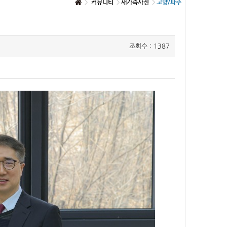
커뮤니티
새가족사진
고양/파주
조회수 : 1387