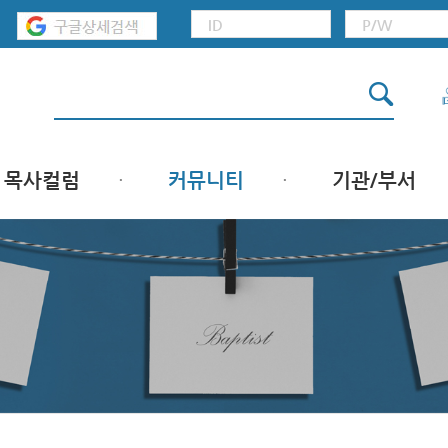
목사컬럼
커뮤니티
기관/부서