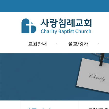
교회안내
설교/강해