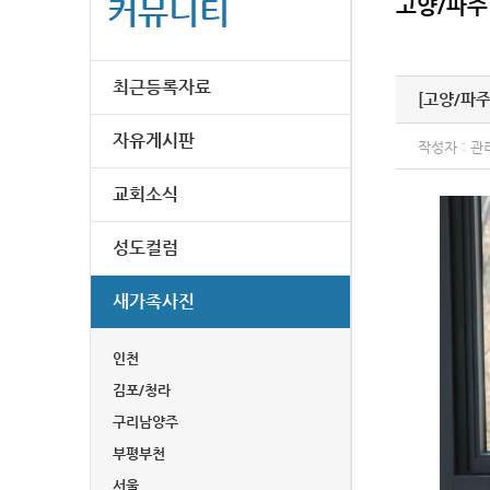
커뮤니티
고양/파주
최근등록자료
[고양/파주
자유게시판
작성자 : 관
교회소식
성도컬럼
새가족사진
인천
김포/청라
구리남양주
부평부천
서울