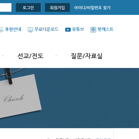
아이디/비밀번호 찾기
로그인
회원가입
후원안내
무료다운로드
유튜브
팟캐스트
선교/전도
질문/자료실