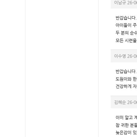
이남규
26-0
반갑습니다.
아이들이 주
두 분의 순
모든 시련을
이수영
26-0
반갑습니다.
도원이와 한
건강하게 자
김혜순
26-0
이미 알고 
참 귀한 분
늦은감이 있