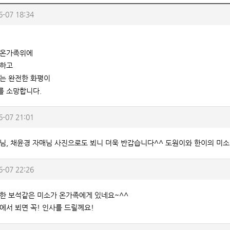
6-07 18:34
 온가족위에
건하고
는 완전한 화평이
 소망합니다.
6-07 21:01
님, 채윤경 자매님 사진으로도 뵈니 더욱 반갑습니다^^ 도원이와 한이의 미
6-07 22:26
한 보석같은 미소가 온가족에게 있네요~^^
에서 뵈면 꼭! 인사를 드릴께요!