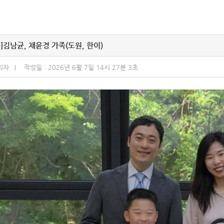
]
김남균, 채윤경 가족(도원, 한이)
리자
작성일 : 2026년 6월 7일 14시 27분 3초