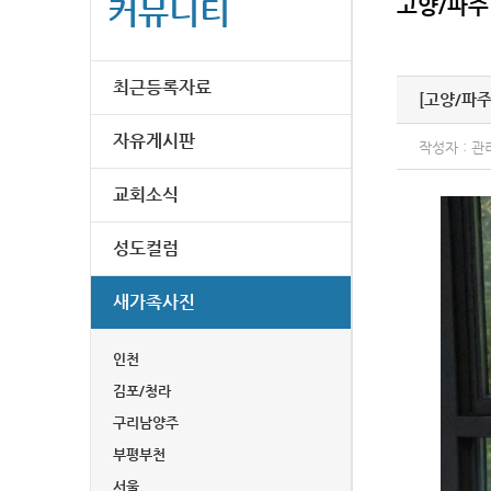
커뮤니티
고양/파주
최근등록자료
[고양/파주
자유게시판
작성자 : 관
교회소식
성도컬럼
새가족사진
인천
김포/청라
구리남양주
부평부천
서울