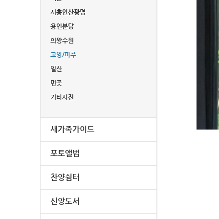
시흥안산광명
용인분당
의왕수원
고양/파주
일산
먼곳
기타사진
새가족가이드
포토앨범
찬양쉼터
신앙도서