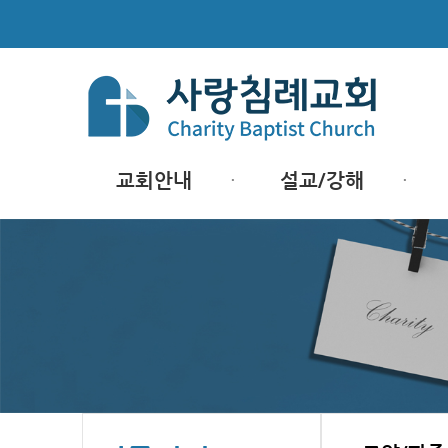
교회안내
설교/강해