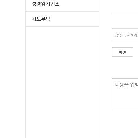
성경읽기퀴즈
기도부탁
김남균, 채윤경 
이전
내용을 입력