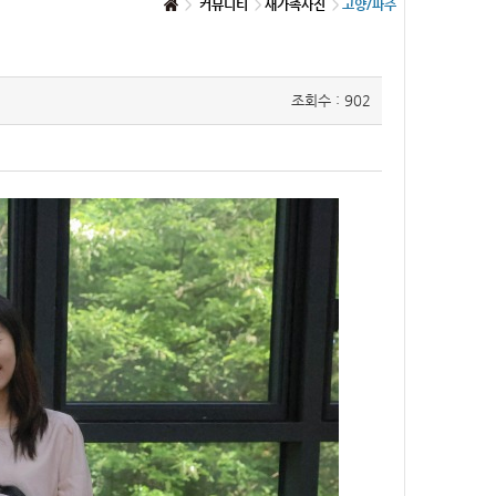
커뮤니티
새가족사진
고양/파주
조회수 : 902