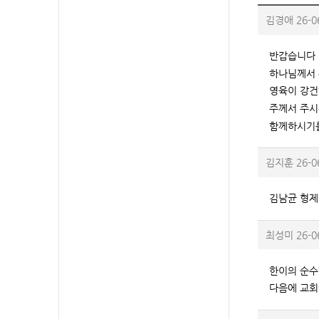
김경애
26-0
반갑습니다
하나님께서
영육이 강
주께서 주시
함께하시기를
김지훈
26-0
김남균 형제
최성미
26-0
한이의 순수
다음에 교회