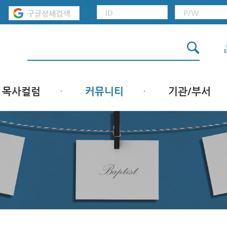
목사컬럼
커뮤니티
기관/부서