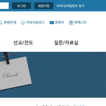
아이디/비밀번호 찾기
로그인
회원가입
후원안내
무료다운로드
유튜브
팟캐스트
선교/전도
질문/자료실