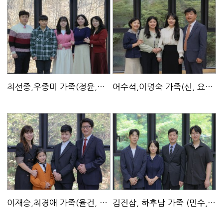
최선종,우종미 가족(정윤,정민,수현)
[7]
어수석,이명숙 가족(신, 요람)
[
이재승,최경애 가족(율건, 은유)
[7]
김진삼, 하후남 가족 (민수, 명수)