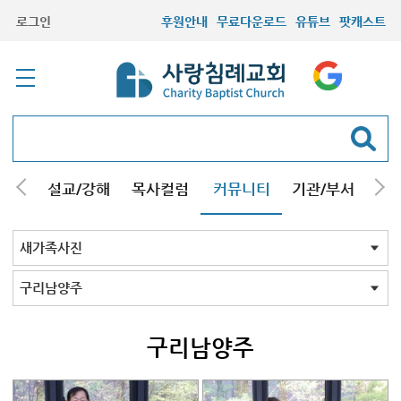
로그인
후원안내
무료다운로드
유튜브
팟캐스트
안내
설교/강해
목사컬럼
커뮤니티
기관/부서
선교
최근등록자료
자유게시판
교회소식
성도컬럼
새가족사진
새가족가이드
포토앨범
찬양쉼터
신앙도서
성경읽기퀴즈
기도부탁
새가족사진 전체
인천
김포/청라
구리남양주
부평부천
서울
시흥안산광명
용인분당
의왕수원
고양/파주
일산
먼곳
기타사진
구리남양주