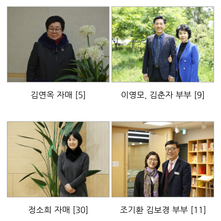
김연옥 자매
[5]
이영모, 김춘자 부부
[9]
정소희 자매
[30]
조기환 김보경 부부
[11]