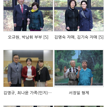
오규원, 박남휘 부부
[5]
김명숙 자매, 김기숙 자매
[5]
김영규, 최나윤 가족(민지)
[4]
서정일 형제