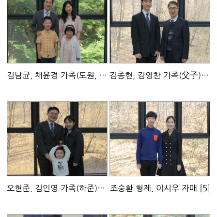
김남균, 채윤경 가족(도원, 한이)
[7]
김종현, 김영찬 가족(父子)
[4]
오현준, 김인영 가족(하준)
[4]
조숭환 형제, 이시우 자매
[5]