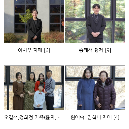
이시우 자매
[6]
송태석 형제
[9]
오길석,정희점 가족(윤지,연지,혜성)
원애숙, 권혁녀 자매
[9]
[4]