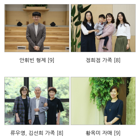
안휘빈 형제
[9]
정희점 가족
[8]
류우영, 김선희 가족
[8]
황옥미 자매
[9]