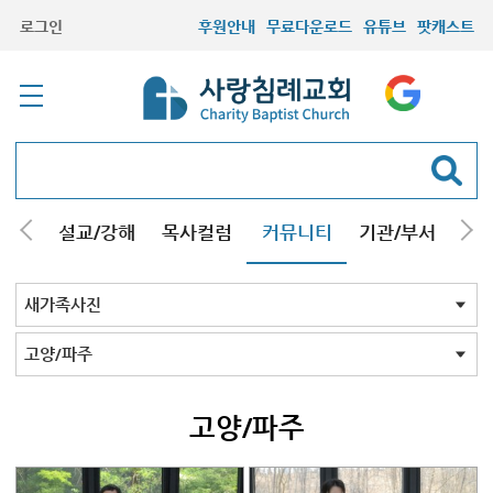
로그인
후원안내
무료다운로드
유튜브
팟캐스트
안내
설교/강해
목사컬럼
커뮤니티
기관/부서
선교
최근등록자료
자유게시판
교회소식
성도컬럼
새가족사진
새가족가이드
포토앨범
찬양쉼터
신앙도서
성경읽기퀴즈
기도부탁
새가족사진 전체
인천
김포/청라
구리남양주
부평부천
서울
시흥안산광명
용인분당
의왕수원
고양/파주
일산
먼곳
기타사진
고양/파주