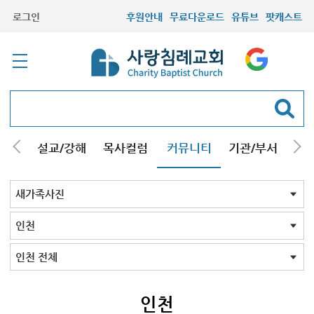
로그인
후원안내
무료다운로드
유튜브
팟캐스트
안내
설교/강해
목사컬럼
커뮤니티
기관/부서
선교
최근등록자료
자유게시판
교회소식
성도컬럼
새가족사진
새가족가이드
포토앨범
찬양쉼터
신앙도서
성경읽기퀴즈
기도부탁
새가족사진 전체
인천
김포/청라
구리남양주
부평부천
서울
시흥안산광명
용인분당
의왕수원
고양/파주
일산
먼곳
기타사진
인천 전체
연수구중구
남동구미추홀구
인천