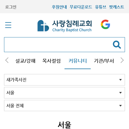
로그인
후원안내
무료다운로드
유튜브
팟캐스트
안내
설교/강해
목사컬럼
커뮤니티
기관/부서
선교
최근등록자료
자유게시판
교회소식
성도컬럼
새가족사진
새가족가이드
포토앨범
찬양쉼터
신앙도서
성경읽기퀴즈
기도부탁
새가족사진 전체
인천
김포/청라
구리남양주
부평부천
서울
시흥안산광명
용인분당
의왕수원
고양/파주
일산
먼곳
기타사진
서울 전체
강서강북
강동강남
서울