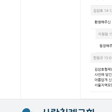
김삼호
14-1
환영해주신 
이청원
1
등장해주
한원규
15-0
김삼호형제님
사진에 담긴
아름답게 신
서울지역모임