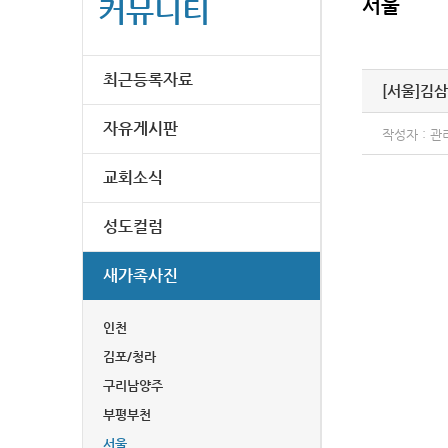
커뮤니티
서울
최근등록자료
[서울]
김삼
자유게시판
작성자 : 관
교회소식
성도컬럼
새가족사진
인천
김포/청라
구리남양주
부평부천
서울