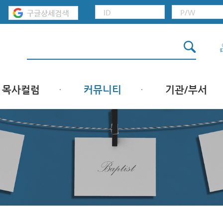
목사컬럼
커뮤니티
기관/부서