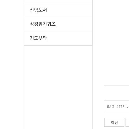
신앙도서
성경읽기퀴즈
기도부탁
IMG_4976.jp
이전