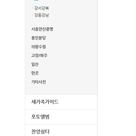
강서강북
강동강남
시흥안산광명
용인분당
의왕수원
고양/파주
일산
먼곳
기타사진
새가족가이드
포토앨범
찬양쉼터