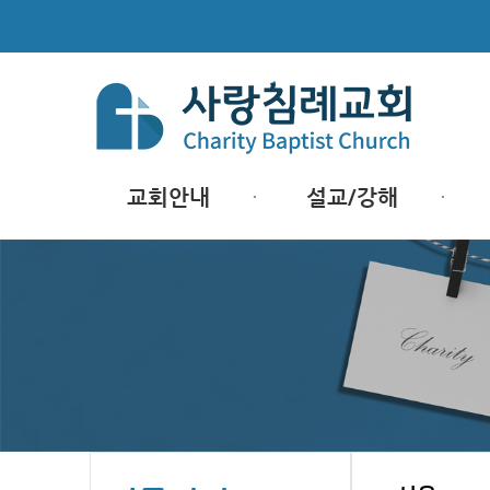
교회안내
설교/강해