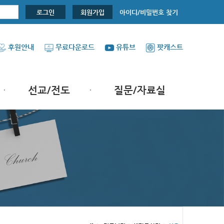
아이디/비밀번호 찾기
로그인
회원가입
후원안내
무료다운로드
유튜브
팟캐스트
선교/전도
질문/자료실