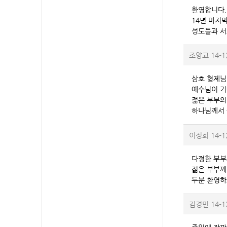
환영합니다.
14년 마지
성도들과 서
조양교
14-1
삼호 형제님
예수님이 기
젊은 부부의
하나님께서 
이정희
14-1
다정한 부부
젊은 부부께
두분 환영하
김경민
14-1