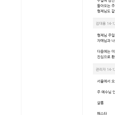
주일에 잠깐
돌아오는 주
형제님도 같
김대용
14-1
형제님 주일
자매님과 나
다음에는 더
진심으로 환
관리자
14-1
서울에서 오
주 예수님 
샬롬
패스터