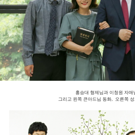
홍승대 형제님과 이청원 자매
그리고 왼쪽 큰아드님 동화, 오른쪽 성