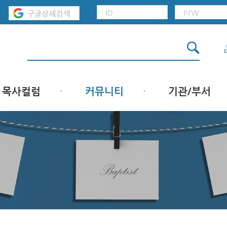
목사컬럼
커뮤니티
기관/부서