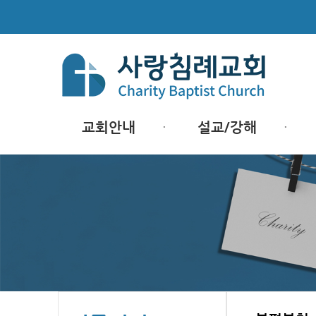
교회안내
설교/강해