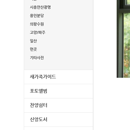
시흥안산광명
용인분당
의왕수원
고양/파주
일산
먼곳
기타사진
새가족가이드
포토앨범
찬양쉼터
신앙도서