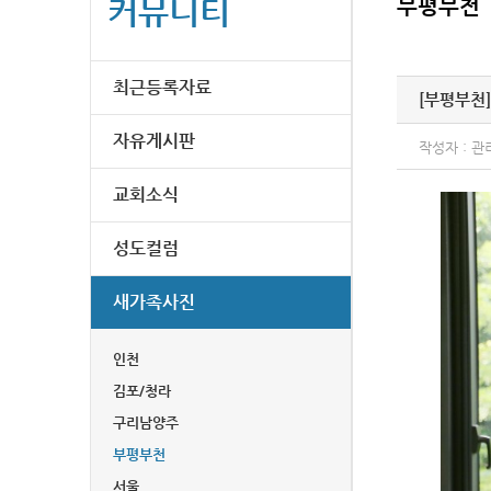
커뮤니티
부평부천
최근등록자료
[부평부천]
자유게시판
작성자 : 관
교회소식
성도컬럼
새가족사진
인천
김포/청라
구리남양주
부평부천
서울