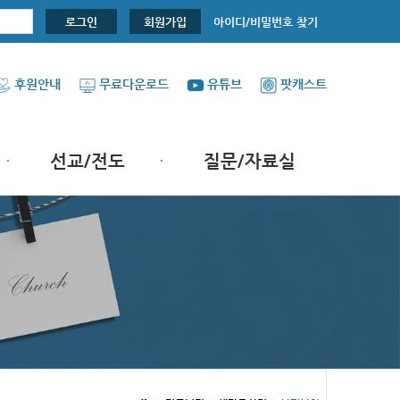
아이디/비밀번호 찾기
로그인
회원가입
후원안내
무료다운로드
유튜브
팟캐스트
선교/전도
질문/자료실