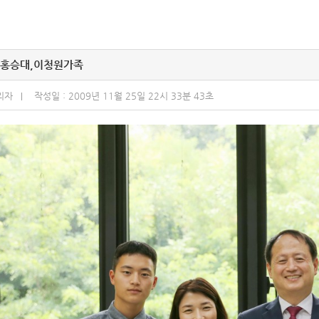
홍승대,이청원가족
리자
작성일 : 2009년 11월 25일 22시 33분 43초