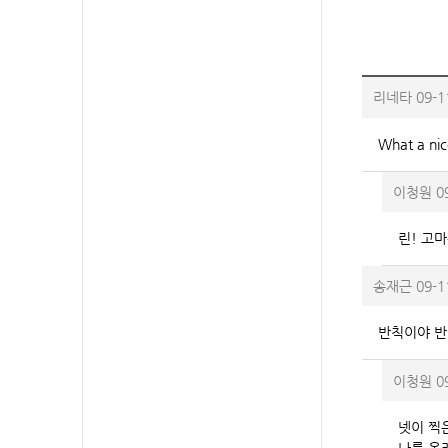
리네타
09-1
What a nic
이청원
0
린! 고마
송재근
09-1
반칙이야 반
이청원
0
넷이 찍
나름 올