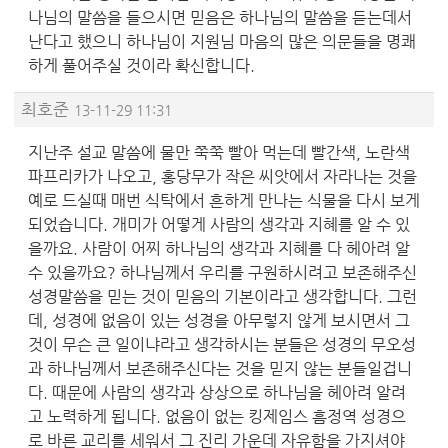
나님의 말씀을 들으시면 믿음은 하나님의 말씀을 듣는데서
난다고 했으니 하나님이 지원님 마음의 많은 의문들을 명쾌
하게 풀어주실 것이라 확신합니다.
최호준
13-11-29 11:31
지난주 설교 말씀에 물만 쭉쭉 빨아 먹는데 빨간색, 노란색
파프리카가 나오고, 홍당무가 작은 씨앗에서 자라나는 것을
예로 드실때 매번 식탁에서 흔하게 만나는 식물을 다시 보게
되었습니다. 개미가 어떻게 사람의 생각과 지혜를 알 수 있
을까요. 사람이 어찌 하나님의 생각과 지혜를 다 헤아려 알
수 있을까요? 하나님께서 우리를 구원하시려고 보존해주신
성경말씀을 믿는 것이 믿음의 기본이라고 생각합니다. 그런
데, 성경에 없음이 있는 성경을 아무렇지 않게 보시면서 그
것이 무슨 큰 일이냐라고 생각하시는 분들은 성경의 무오성
과 하나님께서 보존해주신다는 것을 믿지 않는 분들일겁니
다. 때문에 사람의 생각과 상상으로 하나님을 헤아려 알려
고 노력하게 됩니다. 없음이 없는 킹제임스 흠정역 성경으
로 바른 교리를 세워서 그 진리 가운데 자유함을 가지셔야