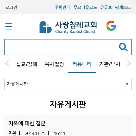
로그인
후원안내
무료다운로드
유튜브
팟캐스트
안내
설교/강해
목사컬럼
커뮤니티
기관/부서
선교
최근등록자료
자유게시판
교회소식
성도컬럼
새가족사진
새가족가이드
포토앨범
찬양쉼터
신앙도서
성경읽기퀴즈
기도부탁
자유게시판
지옥에 대한 질문
지원
2013.11.25
16411