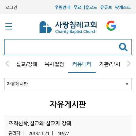
로그인
후원안내
무료다운로드
유튜브
팟캐스트
안내
설교/강해
목사컬럼
커뮤니티
기관/부서
선교
최근등록자료
자유게시판
교회소식
성도컬럼
새가족사진
새가족가이드
포토앨범
찬양쉼터
신앙도서
성경읽기퀴즈
기도부탁
자유게시판
조직신학,설교와 설교자 강해
관리자
2013.11.24
16977