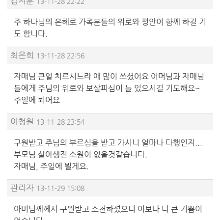
김지훈
13-11-28 22:22
주 하나님의 은혜로 가족분들의 위로와 평안이 함께 하길 기
도 합니다.
최은희
13-11-28 22:56
자매님 큰일 치르시느라 애 많이 쓰셨어요 어머님과 자매님
들에게 주님의 위로와 보살피심이 늘 있으시길 기도해요~
주일에 뵈어요
이청원
13-11-28 23:54
구원받고 주님의 부르심을 받고 가시니 얼마나 다행인지...
부모님 살아생전 소원이 없을것같습니다.
자매님, 주일에 뵐게요.
관리자
13-11-29 15:08
아버님께께서 구원받고 소천하셨으니 이보다 더 큰 기쁨이