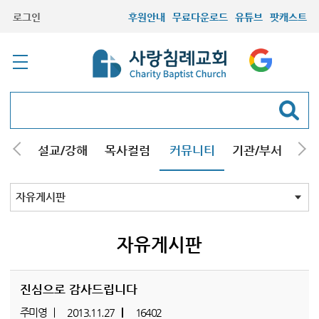
로그인
후원안내
무료다운로드
유튜브
팟캐스트
안내
설교/강해
목사컬럼
커뮤니티
기관/부서
선교
최근등록자료
자유게시판
교회소식
성도컬럼
새가족사진
새가족가이드
포토앨범
찬양쉼터
신앙도서
성경읽기퀴즈
기도부탁
자유게시판
진심으로 감사드립니다
주미영
2013.11.27
16402