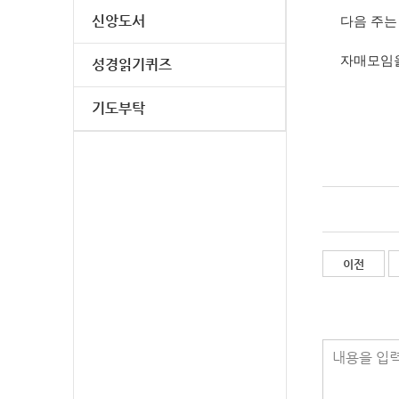
신앙도서
다음 주는
자매모임을
성경읽기퀴즈
기도부탁
이전
내용을 입력