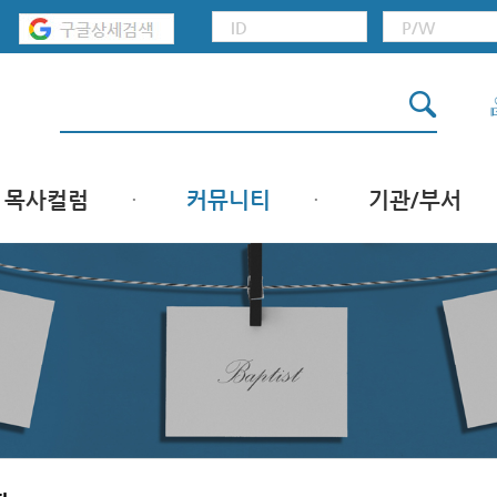
목사컬럼
커뮤니티
기관/부서