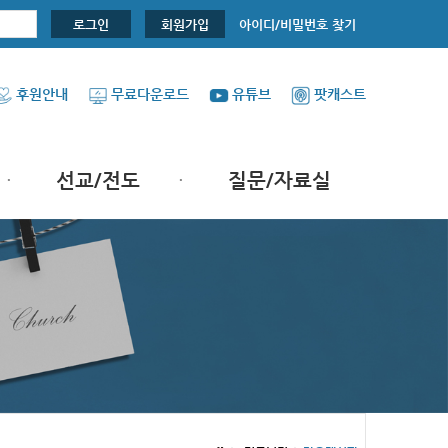
아이디/비밀번호 찾기
로그인
회원가입
후원안내
무료다운로드
유튜브
팟캐스트
선교/전도
질문/자료실