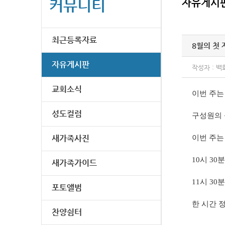
커뮤니티
자유게시
최근등록자료
8월의 첫
자유게시판
작성자 : 백
교회소식
이번 주는
성도컬럼
구성원의
새가족사진
이번 주는
10시 3
새가족가이드
11시 3
포토앨범
한 시간 
찬양쉼터