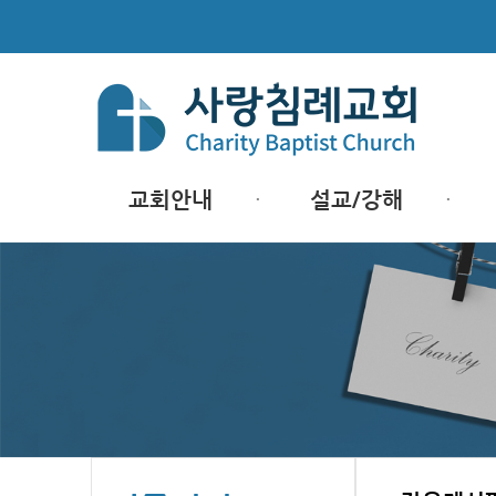
교회안내
설교/강해