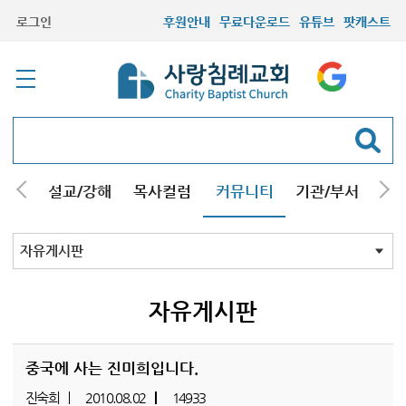
로그인
후원안내
무료다운로드
유튜브
팟캐스트
안내
설교/강해
목사컬럼
커뮤니티
기관/부서
선교
최근등록자료
자유게시판
교회소식
성도컬럼
새가족사진
새가족가이드
포토앨범
찬양쉼터
신앙도서
성경읽기퀴즈
기도부탁
자유게시판
중국에 사는 진미희입니다.
진숙희
2010.08.02
14933