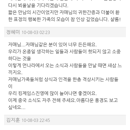
다시 뵈올날을 기다리겠습니다.
짧은 만남의 시간이었지만 자매님의 귀한간증과 더불어 환
한 표정의 행복한 가족의 모습이 참 인상 깊었습니다. 샬롬!
정혜미
10-08-03 02:23
자매님...자매님같은 분이 있어 너무 든든해요.
우리가 온종일 생각하는 일들과 사람들이 헛되지 않고 소중
하다는 것을
이렇게 먼나라에서 오는 소식과 사람들을 만날 때면 새삼 느
끼지요.
자매님가족들처럼 상식과 인격을 한층 격상시키는 사람들
이
우리 킹제임스진영에 많이 늘어나면 좋겠어요.
이제 중국 소식도 자주 전해 주세요.아름다운 풍경도 보고
싶네요...
김지훈
10-08-03 22:45