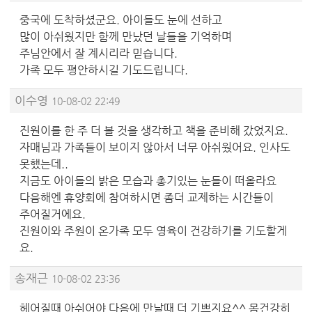
중국에 도착하셨군요. 아이들도 눈에 선하고
많이 아쉬웠지만 함께 만났던 날들을 기억하며
주님안에서 잘 계시리라 믿습니다.
가족 모두 평안하시길 기도드립니다.
이수영
10-08-02 22:49
진원이를 한 주 더 볼 것을 생각하고 책을 준비해 갔었지요.
자매님과 가족들이 보이지 않아서 너무 아쉬웠어요. 인사도
못했는데..
지금도 아이들의 밝은 모습과 총기있는 눈들이 떠올라요
다음해엔 휴양회에 참여하시면 좀더 교제하는 시간들이
주어질거에요.
진원이와 주원이 온가족 모두 영육이 건강하기를 기도할게
요.
송재근
10-08-02 23:36
헤어질때 아쉬어야 다음에 만날때 더 기쁘지요^^ 몸건강히