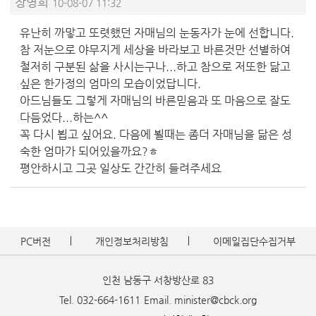
장영희
10-08-07 11:32
유난히 까맣고 또렷했던 자매님의 눈동자가 눈에 선합니다.
참 저눈으로 야무지게 세상을 바라보고 바른것만 선별하여
철저히 구분된 삶을 사시는구나...하고 참으로 저또한 닮고
싶은 한가정의 엄마의 모습이었답니다.
아드님들도 그렇게 자매님의 바른믿음과 또 마음으로 잘도
다듬었다...하는^^
꼭 다시 뵙고 싶어요. 다음에 뵐때는 좀더 자매님을 닮은 성
숙한 엄마가 되어있을까요?ㅎ
평안하시고 그곳 일상도 간간히 들려주세요
PC버전
개인정보처리방침
이메일집단수집거부
인천 남동구 서창방산로 83
Tel. 032-664-1611
Email. minister@cbck.org