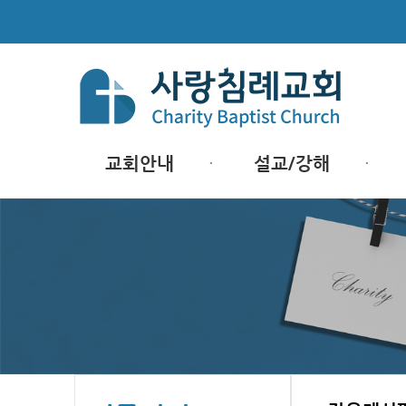
교회안내
설교/강해