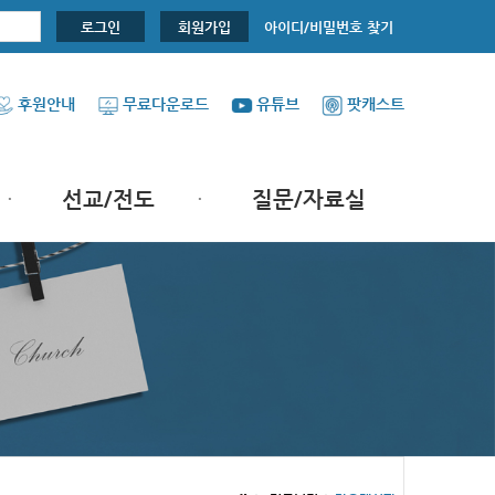
아이디/비밀번호 찾기
로그인
회원가입
후원안내
무료다운로드
유튜브
팟캐스트
선교/전도
질문/자료실