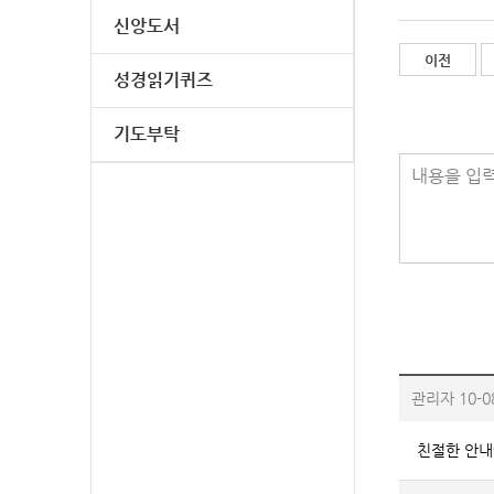
신앙도서
이전
성경읽기퀴즈
기도부탁
내용을 입력
관리자
10-0
친절한 안내