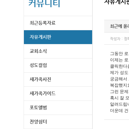
커뮤니티
자유게시
최근등록자료
최근에 올라
자유게시판
작성자 : 정
교회소식
그동안 로
이제는 로
성도컬럼
클릭한다음
제가 성도
새가족사진
궁금해서 
복잡했지요
그런 문제
새가족가이드
혹시 잘 
알려드립니
포토앨범
더운데 건
찬양쉼터