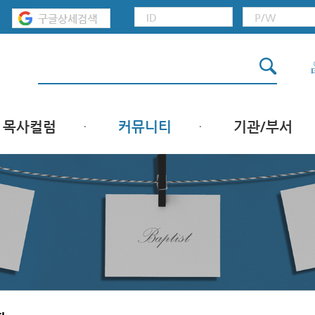
목사컬럼
커뮤니티
기관/부서