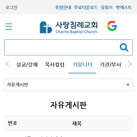
로그인
후원안내
무료다운로드
유튜브
팟캐스트
안내
설교/강해
목사컬럼
커뮤니티
기관/부서
선교
최근등록자료
자유게시판
교회소식
성도컬럼
새가족사진
새가족가이드
포토앨범
찬양쉼터
신앙도서
성경읽기퀴즈
기도부탁
자유게시판
번호
제목