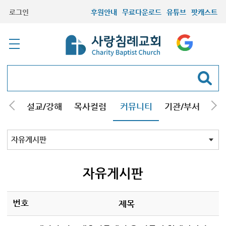
로그인
후원안내
무료다운로드
유튜브
팟캐스트
안내
설교/강해
목사컬럼
커뮤니티
기관/부서
선교
최근등록자료
자유게시판
교회소식
성도컬럼
새가족사진
새가족가이드
포토앨범
찬양쉼터
신앙도서
성경읽기퀴즈
기도부탁
자유게시판
번호
제목