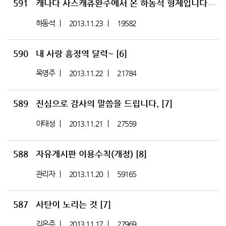
591
[14
캐나다 사스캐츄완주에서 온 하동석 형제입니다.
하동석
2013.11.23
19582
590
내 사랑 흠정역 달력~
[6]
목영주
2013.11.22
21784
589
진심으로 감사의 말씀을 드립니다.
[7]
이태성
2013.11.21
27559
588
자유게시판 이용수칙(개정)
[8]
관리자
2013.11.20
59165
587
사탄이 노리는 것
[7]
김은주
2013.11.17
27969