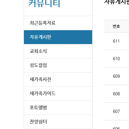
커뮤니티
자유게시
최근등록자료
번호
자유게시판
611
교회소식
610
성도컬럼
609
새가족사진
새가족가이드
608
포토앨범
607
찬양쉼터
606