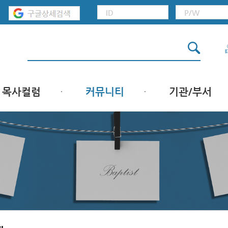
목사컬럼
커뮤니티
기관/부서