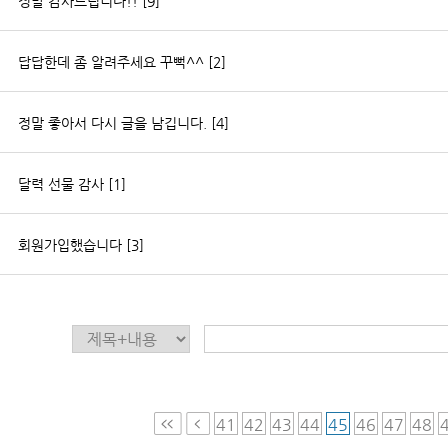
정말 감사드립니다!!
[9]
답답한데 좀 알려주세요 꾸뻑^^
[2]
정말 좋아서 다시 글을 남깁니다.
[4]
달력 선물 감사
[1]
회원가입했습니다
[3]
41
42
43
44
45
46
47
48