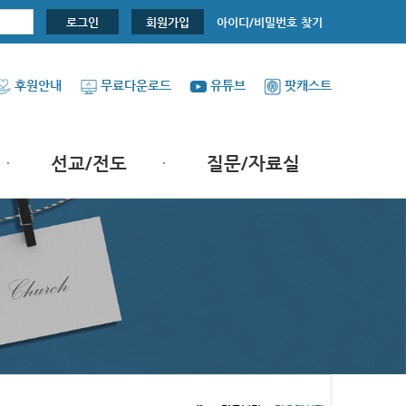
아이디/비밀번호 찾기
로그인
회원가입
후원안내
무료다운로드
유튜브
팟캐스트
선교/전도
질문/자료실