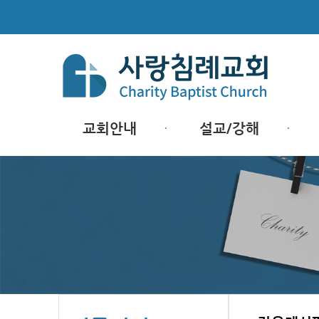
교회안내
설교/강해