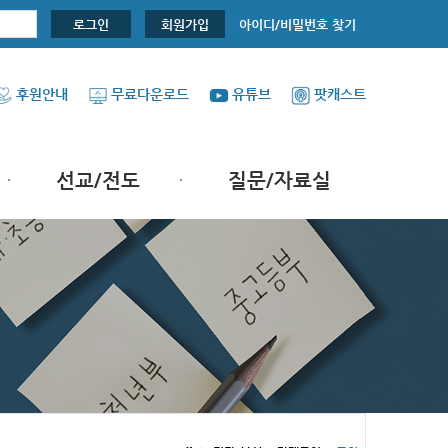
아이디/비밀번호 찾기
로그인
회원가입
후원안내
무료다운로드
유튜브
팟캐스트
선교/전도
질문/자료실