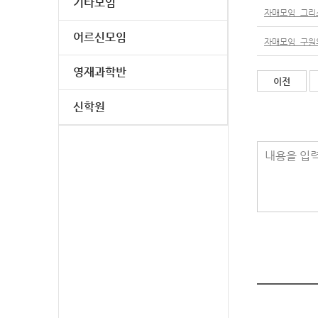
기타모임
자매모임_그리스
어르신모임
자매모임_구원의
영재과학반
이전
신학원
내용을 입력