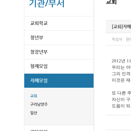
기관/부서
교회
교회학교
[교회]
자매
청년부
작성자 : 관
청장년부
2012년
형제모임
우리는 어
그의 인격
자매모임
이것은 재
또 다른 
교회
자신이 구
구리남양주
도움이 되
일산