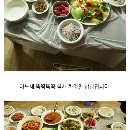
어느새 뚝딱뚝딱 금새 차려진 밥상입니다.