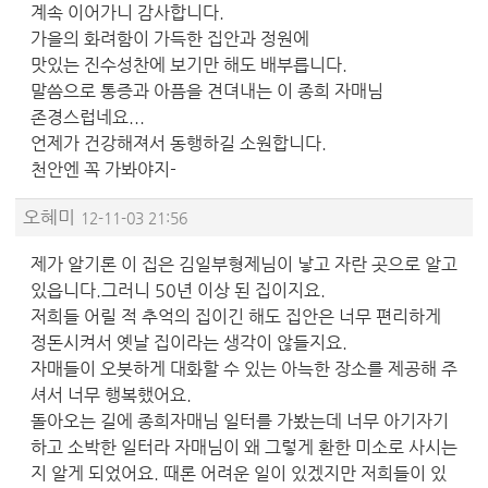
계속 이어가니 감사합니다.
가을의 화려함이 가득한 집안과 정원에
맛있는 진수성찬에 보기만 해도 배부릅니다.
말씀으로 통증과 아픔을 견뎌내는 이 종희 자매님
존경스럽네요...
언제가 건강해져서 동행하길 소원합니다.
천안엔 꼭 가봐야지-
오혜미
12-11-03 21:56
제가 알기론 이 집은 김일부형제님이 낳고 자란 곳으로 알고
있읍니다.그러니 50년 이상 된 집이지요.
저희들 어릴 적 추억의 집이긴 해도 집안은 너무 편리하게
정돈시켜서 옛날 집이라는 생각이 않들지요.
자매들이 오붓하게 대화할 수 있는 아늑한 장소를 제공해 주
셔서 너무 행복했어요.
돌아오는 길에 종희자매님 일터를 가봤는데 너무 아기자기
하고 소박한 일터라 자매님이 왜 그렇게 환한 미소로 사시는
지 알게 되었어요. 때론 어려운 일이 있겠지만 저희들이 있