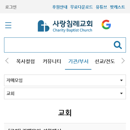
로그인
후원안내
무료다운로드
유튜브
팟캐스트
/강해
목사컬럼
커뮤니티
기관/부서
선교/전도
질문
교회학교
청년부
청장년부
형제모임
자매모임
기타모임
어르신모임
영재과학반
신학원
자매모임 전체
교회
구리남양주
일산
교회