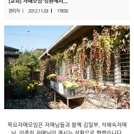
[교회]
자매모임-성환에서...
관리자
2012.11.03
17850
목요자매모임은 자매님들과 함께 김일부, 석혜숙자매
님, 이종희 자매님이 계시는 성환으로 향했습니다.