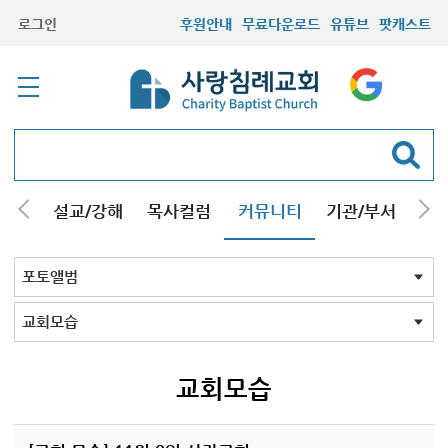
로그인
후원안내
무료다운로드
유튜브
팟캐스트
안내
설교/강해
목사컬럼
커뮤니티
기관/부서
선교
최근등록자료
자유게시판
교회소식
성도컬럼
새가족사진
새가족가이드
포토앨범
찬양쉼터
신앙도서
성경읽기퀴즈
기도부탁
포토앨범 전체
목회자
주일학교
중고등부
청장년부
형제모임
자매모임
가족
행사
교회모습
기타앨범
교회모습