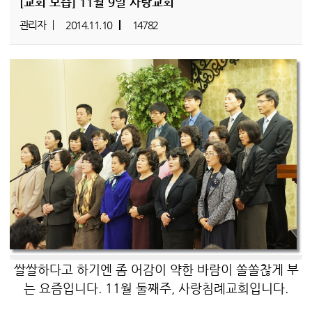
[교회 모습]
11월 9일 사랑교회
관리자
2014.11.10
14782
쌀쌀하다고 하기엔 좀 어감이 약한 바람이 쏠쏠찮게 부
는 요즘입니다. 11월 둘째주, 사랑침례교회입니다.