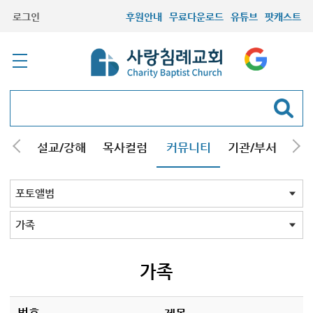
로그인
후원안내
무료다운로드
유튜브
팟캐스트
안내
설교/강해
목사컬럼
커뮤니티
기관/부서
선교
최근등록자료
자유게시판
교회소식
성도컬럼
새가족사진
새가족가이드
포토앨범
찬양쉼터
신앙도서
성경읽기퀴즈
기도부탁
포토앨범 전체
목회자
주일학교
중고등부
청장년부
형제모임
자매모임
가족
행사
교회모습
기타앨범
가족
번호