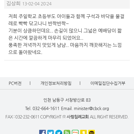
김상희
13-02-04 20:24
저희 주일학교 초등부도 아이들과 함께 구석과 바닥을 물걸
레로 빡빡 닦고나니 반짝반짝~
기분이 상큼하던데요.. 손길이 많으니 그넓은 예배당이 짧
은 시간에 깔끔하게 마무리 되었어요..
풍족한 저녁까지 맛있게 냠냠.. 마음까지 깨끗해지는 느낌
으로 돌아왔네요.
PC버전
개인정보처리방침
이메일집단수집거부
인천 남동구 서창방산로 83
Tel. 032-664-1611
Email. minister@cbck.org
FAX : 032-232-0611 COPYRIGHT ⓒ
사랑침례교회
ALL RIGHT RESERVED.