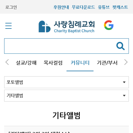
로그인
후원안내
무료다운로드
유튜브
팟캐스트
안내
설교/강해
목사컬럼
커뮤니티
기관/부서
선교
최근등록자료
자유게시판
교회소식
성도컬럼
새가족사진
새가족가이드
포토앨범
찬양쉼터
신앙도서
성경읽기퀴즈
기도부탁
포토앨범 전체
목회자
주일학교
중고등부
청장년부
형제모임
자매모임
가족
행사
교회모습
기타앨범
기타앨범