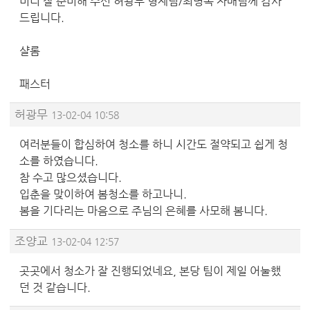
미리 잘 준비해 주신 허광무 형제님/최병옥 자매님께 감사
드립니다.
샬롬
패스터
허광무
13-02-04 10:58
여러분들이 합심하여 청소를 하니 시간도 절약되고 쉽게 청
소를 하였습니다.
참 수고 많으셨습니다.
입춘을 맞이하여 봄청소를 하고나니.
봄을 기다리는 마음으로 주님의 은혜를 사모해 봄니다.
조양교
13-02-04 12:57
곳곳에서 청소가 잘 진행되었네요, 본당 팀이 제일 어눌했
던 것 같습니다.