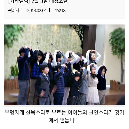
[기타앨범]
2월 3일 대청소날
관리자
2013.02.04
15218
우렁차게 한목소리로 부르는 아이들의 찬양소리가 귓가
에서 맴돕니다.